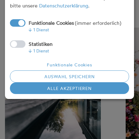
bitte unsere
Datenschutzerklärung
.
Funktionale Cookies
(immer erforderlich)
↓
1
Dienst
Statistiken
↓
1
Dienst
Funktionale Cookies
AUSWAHL SPEICHERN
ALLE AKZEPTIEREN